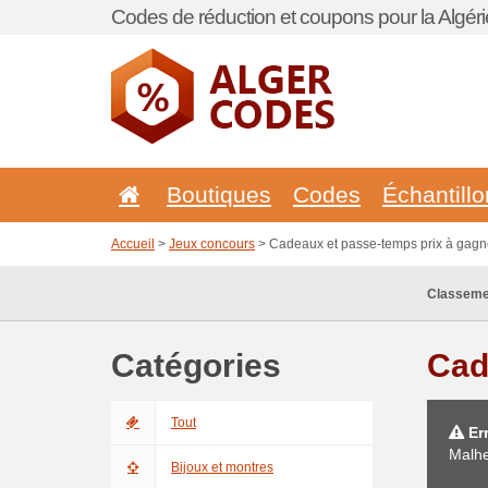
Codes de réduction et coupons pour la Algéri
Boutiques
Codes
Échantill
Accueil
>
Jeux concours
> Cadeaux et passe-temps prix à gagn
Classeme
Catégories
Cad
Tout
Err
Malhe
Bijoux et montres