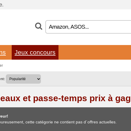
e.
ons
Jeux concours
er
nt:
eaux et passe-temps prix à ga
eur!
ureusement, cette catégorie ne contient pas d´offres actuelles.